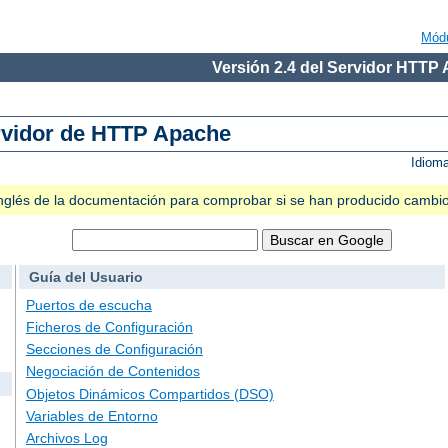
Mód
Versión 2.4 del Servidor HTTP
ervidor de HTTP Apache
Idiom
n inglés de la documentación para comprobar si se han producido cambi
Guía del Usuario
Puertos de escucha
Ficheros de Configuración
Secciones de Configuración
Negociación de Contenidos
Objetos Dinámicos Compartidos (DSO)
Variables de Entorno
Archivos Log