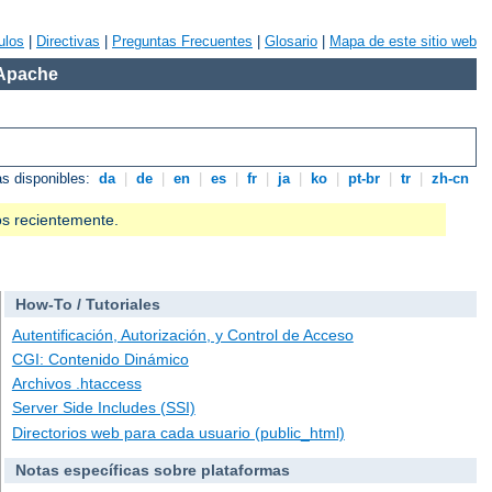
ulos
|
Directivas
|
Preguntas Frecuentes
|
Glosario
|
Mapa de este sitio web
 Apache
as disponibles:
da
|
de
|
en
|
es
|
fr
|
ja
|
ko
|
pt-br
|
tr
|
zh-cn
os recientemente.
How-To / Tutoriales
Autentificación, Autorización, y Control de Acceso
CGI: Contenido Dinámico
Archivos .htaccess
Server Side Includes (SSI)
Directorios web para cada usuario (public_html)
Notas específicas sobre plataformas