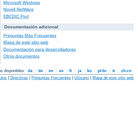
Microsoft Windows
Novell NetWare
EBCDIC Port
Documentación adicional
Preguntas Más Frecuentes
Mapa de este sitio web
Documentación para desarrolladores
Otros documentos
as disponibles:
da
|
de
|
en
|
es
|
fr
|
ja
|
ko
|
pt-br
|
tr
|
zh-cn
ulos
|
Directivas
|
Preguntas Frecuentes
|
Glosario
|
Mapa de este sitio web