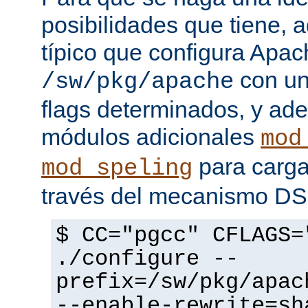
posibilidades que tiene, 
típico que configura Apac
con un
/sw/pkg/apache
flags determinados, y ad
módulos adicionales
mod
para carga
mod_speling
través del mecanismo D
$ CC="pgcc" CFLAGS=
./configure --
prefix=/sw/pkg/apac
--enable-rewrite=sh