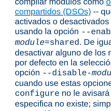
compilar módulos como
o
compartidos (DSOs)
-- q
activados o desactivados a
usando la opción
--enab
. De igu
module
=shared
desactivar alguno de los
por defecto en la selecci
opción
--disable-
mod
cuando use estas opcion
no le avisará
configure
especifica no existe; sim