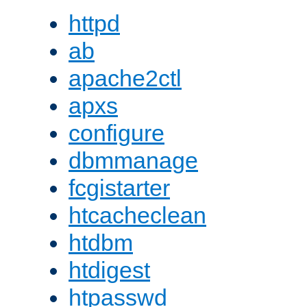
httpd
ab
apache2ctl
apxs
configure
dbmmanage
fcgistarter
htcacheclean
htdbm
htdigest
htpasswd