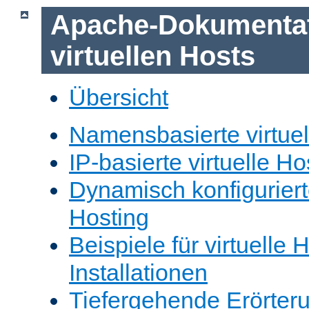
Apache-Dokumentat
virtuellen Hosts
Übersicht
Namensbasierte virtuel
IP-basierte virtuelle Ho
Dynamisch konfiguriert
Hosting
Beispiele für virtuelle 
Installationen
Tiefergehende Erörter