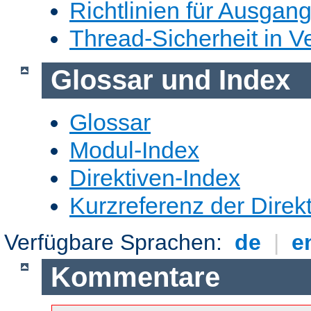
Richtlinien für Ausgangs
Thread-Sicherheit in Ve
Glossar und Index
Glossar
Modul-Index
Direktiven-Index
Kurzreferenz der Direk
Verfügbare Sprachen:
de
|
e
Kommentare