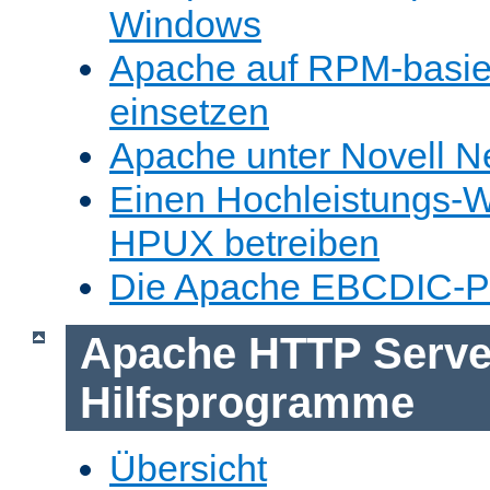
Windows
Apache auf RPM-basie
einsetzen
Apache unter Novell N
Einen Hochleistungs-W
HPUX betreiben
Die Apache EBCDIC-Po
Apache HTTP Serve
Hilfsprogramme
Übersicht