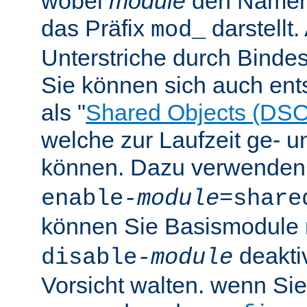
wobei
module
den Namen
das Präfix
darstellt
mod_
Unterstriche durch Bindes
Sie können sich auch en
als "
Shared Objects (DSO
welche zur Laufzeit ge- 
können. Dazu verwenden 
enable-
module
=share
können Sie Basismodule 
deakti
disable-
module
Vorsicht walten. wenn Si