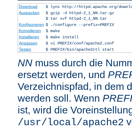
Download
$ lynx http://httpd.apache.org/downl
Auspacken
$ gzip -d httpd-2_1_
NN
.tar.gz
$ tar xvf httpd-2_1_
NN
.tar
Konfigurieren
$ ./configure --prefix=
PREFIX
Kompilieren
$ make
Installieren
$ make install
Anpassen
$ vi
PREFIX
/conf/apache2.conf
Testen
$
PREFIX
/bin/apache2ctl start
NN
muss durch die Numme
ersetzt werden, und
PRE
Verzeichnispfad, in dem de
werden soll. Wenn
PREF
ist, wird die Voreinstellun
v
/usr/local/apache2