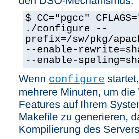
den DSO-Mechanismus:
$ CC="pgcc" CFLAGS=
./configure --
prefix=/sw/pkg/apac
--enable-rewrite=sh
--enable-speling=sh
Wenn
startet
configure
mehrere Minuten, um die 
Features auf Ihrem Syste
Makefile zu generieren, d
Kompilierung des Servers