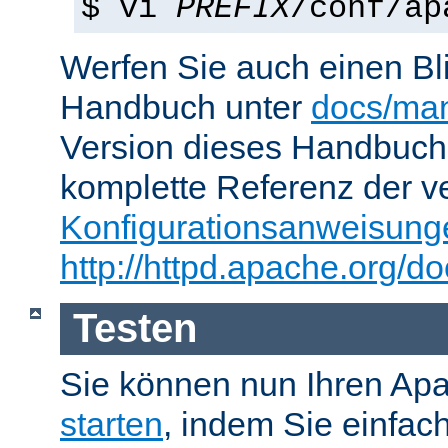
$ vi
PREFIX
/conf/ap
Werfen Sie auch einen Bl
Handbuch unter
docs/man
Version dieses Handbuch
komplette Referenz der v
Konfigurationsanweisung
http://httpd.apache.org/do
Testen
Sie können nun Ihren Ap
starten
, indem Sie einfac