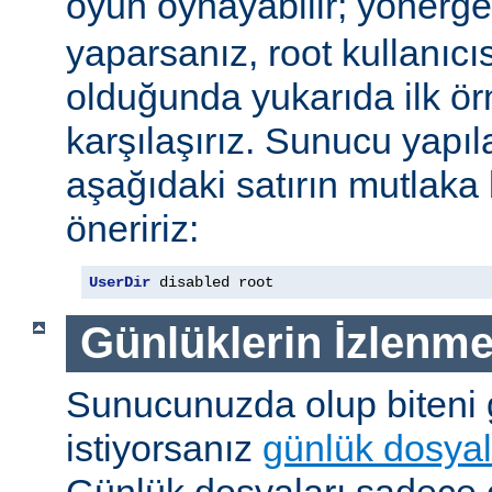
oyun oynayabilir; yönerg
yaparsanız, root kullanıc
olduğunda yukarıda ilk ör
karşılaşırız. Sunucu yap
aşağıdaki satırın mutlaka
öneririz:
UserDir
 disabled root
Günlüklerin İzlenme
Sunucunuzda olup biteni
istiyorsanız
günlük dosyal
Günlük dosyaları sadece o