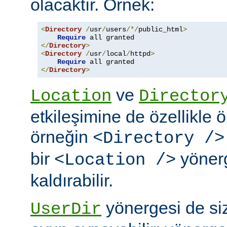
olacaktır. Örnek:
<
Directory
/
usr
/
users
/*/
public_html
>
Require
</
Directory
>
<
Directory
/
usr
/
local
/
httpd
>
Require
</
Directory
>
ve
Location
Director
etkileşimine de özellikle 
örneğin
<Directory />
bir
yönerg
<Location />
kaldırabilir.
yönergesi de si
UserDir