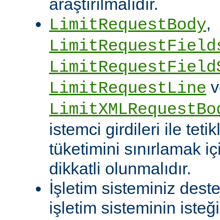
araştırılmalıdır.
,
LimitRequestBody
LimitRequestField
LimitRequestField
v
LimitRequestLine
LimitXMLRequestBo
istemci girdileri ile te
tüketimini sınırlamak iç
dikkatli olunmalıdır.
İşletim sisteminiz deste
işletim sisteminin isteğ