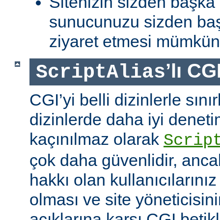
Sitenizin sizden başka 
sunucunuzu sizden baş
ziyaret etmesi mümkün 
’lı CG
ScriptAlias
CGI’yi belli dizinlerle sın
dizinlerde daha iyi denet
kaçınılmaz olarak
Scrip
çok daha güvenlidir, anca
hakkı olan kullanıcılarınız 
olması ve site yöneticisin
açıklarına karşı CGI betikl