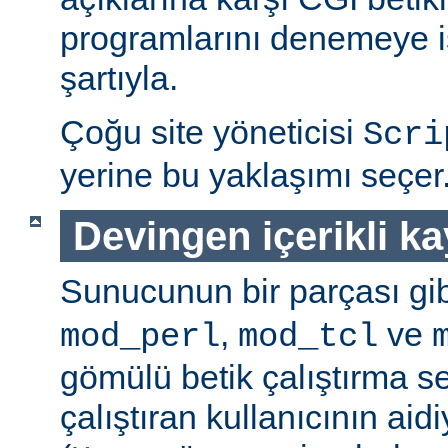
programlarını denemeye is
şartıyla.
Çoğu site yöneticisi
Scri
yerine bu yaklaşımı seçer
Devingen içerikli k
Sunucunun bir parçası gib
,
ve
mod_perl
mod_tcl
gömülü betik çalıştırma 
çalıştıran kullanıcının aidi