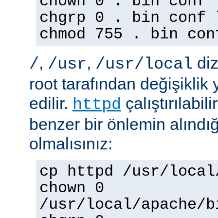
chown 0 . bin conf 
chgrp 0 . bin conf 
chmod 755 . bin con
,
,
diz
/
/usr
/usr/local
root tarafından değişiklik
edilir.
çalıştırılabil
httpd
benzer bir önlemin alınd
olmalısınız:
cp httpd /usr/local
chown 0
/usr/local/apache/b