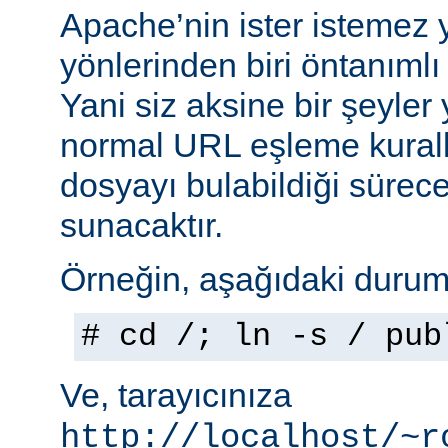
Apache’nin ister istemez 
yönlerinden biri öntanımlı 
Yani siz aksine bir şeyle
normal URL eşleme kuralla
dosyayı bulabildiği sürec
sunacaktır.
Örneğin, aşağıdaki durumu
# cd /; ln -s / pub
Ve, tarayıcınıza
http://localhost/~r