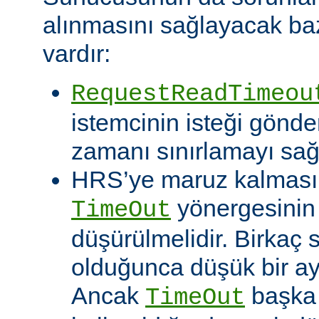
alınmasını sağlayacak baz
vardır:
RequestReadTimeou
istemcinin isteği gönde
zamanı sınırlamayı sağ
HRS’ye maruz kalması o
yönergesinin
TimeOut
düşürülmelidir. Birkaç
olduğunca düşük bir aya
Ancak
başka 
TimeOut