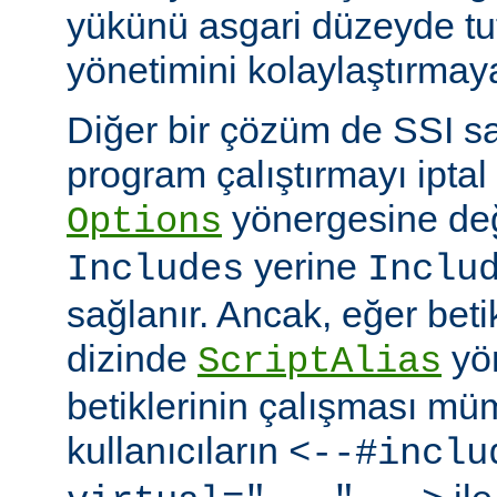
yükünü asgari düzeyde tu
yönetimini kolaylaştırmaya
Diğer bir çözüm de SSI sa
program çalıştırmayı iptal
yönergesine değ
Options
yerine
Includes
Inclu
sağlanır. Ancak, eğer bet
dizinde
yö
ScriptAlias
betiklerinin çalışması mü
kullanıcıların
<--#inclu