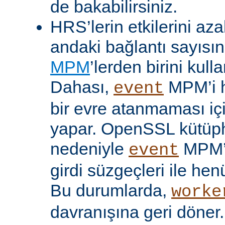
de bakabilirsiniz.
HRS’lerin etkilerini aza
andaki bağlantı sayısını
MPM
’lerden birini kulla
Dahası,
MPM’i h
event
bir evre atanmaması iç
yapar. OpenSSL kütüp
nedeniyle
MPM’
event
girdi süzgeçleri ile hen
Bu durumlarda,
worke
davranışına geri döner.