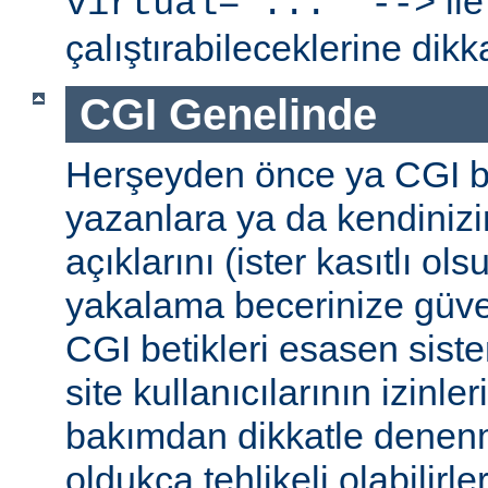
ile
virtual="..." -->
çalıştırabileceklerine dikk
CGI Genelinde
Herşeyden önce ya CGI be
yazanlara ya da kendinizi
açıklarını (ister kasıtlı ols
yakalama becerinize güv
CGI betikleri esasen sist
site kullanıcılarının izinleri
bakımdan dikkatle denenm
oldukça tehlikeli olabilirler