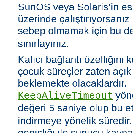
SunOS veya Solaris’in es
üzerinde çalıştırıyorsanız
sebep olmamak için bu d
sınırlayınız.
Kalıcı bağlantı özelliğini 
çocuk süreçler zaten açık 
beklemekte olacaklardır.
yöne
KeepAliveTimeout
değeri
saniye olup bu et
5
indirmeye yönelik süredir
genişliği ile sunucu kayna