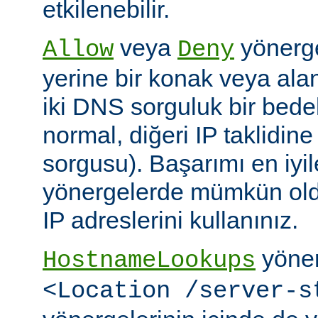
etkilenebilir.
veya
yönerge
Allow
Deny
yerine bir konak veya alan 
iki DNS sorguluk bir bedel
normal, diğeri IP taklidin
sorgusu). Başarımı en iyi
yönergelerde mümkün old
IP adreslerini kullanınız.
yöner
HostnameLookups
<Location /server-s