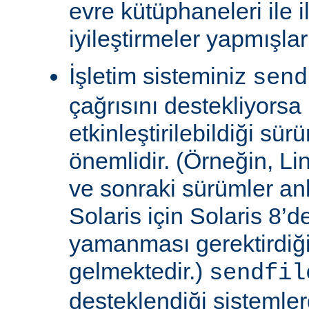
evre kütüphaneleri ile il
iyileştirmeler yapmışla
İşletim sisteminiz
send
çağrısını destekliyors
etkinleştirilebildiği sü
önemlidir. (Örneğin, Lin
ve sonraki sürümler an
Solaris için Solaris 8’
yamanması gerektirdiğ
gelmektedir.)
sendfil
desteklendiği sistemle