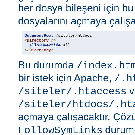
her dosya bileşeni için b
dosyalarını açmaya çalışa
DocumentRoot
/
siteler
/
<
Directory
/>
AllowOverride
</
Directory
>
Bu durumda
/index.ht
bir istek için Apache,
/.h
v
/siteler/.htaccess
/siteler/htdocs/.ht
açmaya çalışacaktır. Çö
durumu
FollowSymLinks