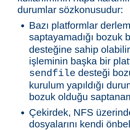
durumlar sözkonusudur:
Bazı platformlar derle
saptayamadığı bozuk b
desteğine sahip olabili
işleminin başka bir pla
desteği boz
sendfile
kurulum yapıldığı duru
bozuk olduğu saptanam
Çekirdek, NFS üzerinde
dosyalarını kendi önbe