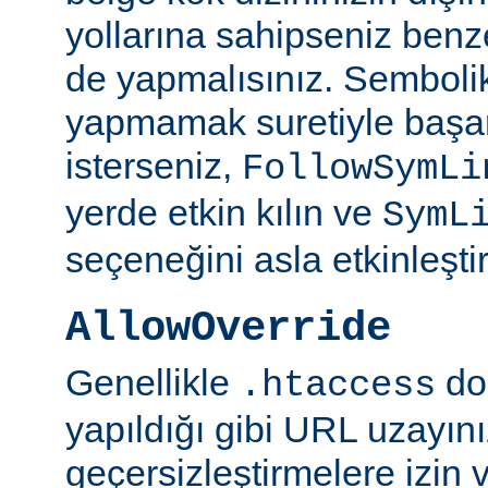
yollarına sahipseniz benze
de yapmalısınız. Semboli
yapmamak suretiyle başar
isterseniz,
FollowSymLi
yerde etkin kılın ve
SymL
seçeneğini asla etkinleşti
AllowOverride
Genellikle
do
.htaccess
yapıldığı gibi URL uzayın
geçersizleştirmelere izin