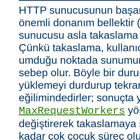
HTTP sunucusunun başarı
önemli donanım bellektir
sunucusu asla takaslama
Çünkü takaslama, kullanıc
umduğu noktada sunumu
sebep olur. Böyle bir duru
yüklemeyi durdurup tekra
eğilimindedirler; sonuçta 
yön
MaxRequestWorkers
değiştirerek takaslamaya
kadar çok çocuk süreç ol