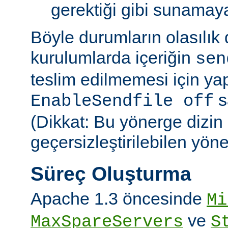
gerektiği gibi sunamayab
Böyle durumların olasılık
kurulumlarda içeriğin
sen
teslim edilmemesi için ya
sa
EnableSendfile off
(Dikkat: Bu yönerge dizin
geçersizleştirilebilen yön
Süreç Oluşturma
Apache 1.3 öncesinde
Mi
ve
MaxSpareServers
S