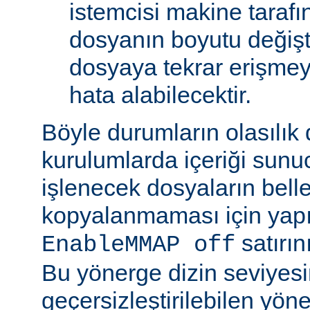
istemcisi makine tarafı
dosyanın boyutu değişt
dosyaya tekrar erişmeye
hata alabilecektir.
Böyle durumların olasılık
kurulumlarda içeriği sunu
işlenecek dosyaların bell
kopyalanmaması için yap
satırın
EnableMMAP off
Bu yönerge dizin seviyes
geçersizleştirilebilen yön