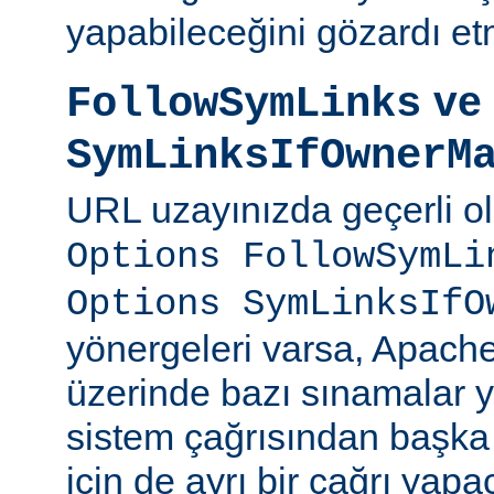
yapabileceğini gözardı et
ve
FollowSymLinks
SymLinksIfOwnerM
URL uzayınızda geçerli o
Options FollowSymLi
Options SymLinksIfO
yönergeleri varsa, Apach
üzerinde bazı sınamalar y
sistem çağrısından başka
için de ayrı bir çağrı yapac