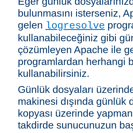
Eğer günlük dosyalarınızd
bulunmasını isterseniz, Ap
gelen
progr
logresolve
kullanabileceğiniz gibi gü
çözümleyen Apache ile g
programlardan herhangi bi
kullanabilirsiniz.
Günlük dosyaları üzerind
makinesi dışında günlük d
kopyası üzerinde yapmanız
takdirde sunucunuzun baş