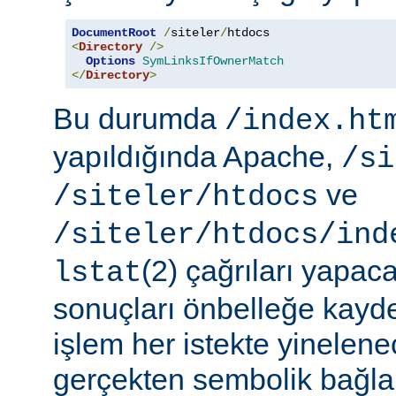
DocumentRoot
/
siteler
/
<
Directory
/>
Options
SymLinksIfOwnerMatch
</
Directory
>
Bu durumda
/index.ht
yapıldığında Apache,
/si
ve
/siteler/htdocs
/siteler/htdocs/ind
(2) çağrıları yapaca
lstat
sonuçları önbelleğe kayd
işlem her istekte yinelene
gerçekten sembolik bağlar