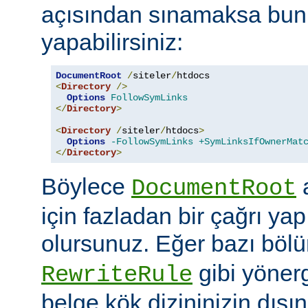
açısından sınamaksa bun
yapabilirsiniz:
DocumentRoot
/
siteler
/
<
Directory
/>
Options
FollowSymLinks
</
Directory
>
<
Directory
/
siteler
/
htdocs
>
Options
-FollowSymLinks
+SymLinksIfOwnerMat
</
Directory
>
Böylece
a
DocumentRoot
için fazladan bir çağrı ya
olursunuz. Eğer bazı böl
gibi yöner
RewriteRule
belge kök dizininizin dış