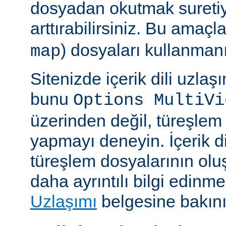
dosyadan okutmak suretiy
arttırabilirsiniz. Bu amaçl
) dosyaları kullanmanız
map
Sitenizde içerik dili uzla
bunu
Options MultiVi
üzerinden değil, türeşlem
yapmayı deneyin. İçerik di
türeşlem dosyalarının olu
daha ayrıntılı bilgi edinme
Uzlaşımı
belgesine bakını