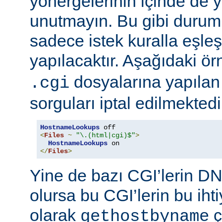
yönergelerinin içinde de y
unutmayın. Bu gibi durum
sadece istek kuralla eşleş
yapılacaktır. Aşağıdaki ö
dosyalarına yapılan
.cgi
sorguları iptal edilmektedi
HostnameLookups
<
Files
~
"\.(html|cgi)$"
>
HostnameLookups
</
Files
>
Yine de bazı CGI’lerin DNS
olursa bu CGI’lerin bu iht
olarak
ç
gethostbyname