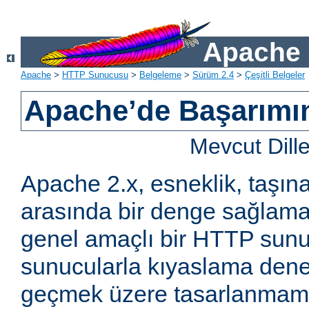
Apache 
Apache
>
HTTP Sunucusu
>
Belgeleme
>
Sürüm 2.4
>
Çeşitli Belgeler
Apache’de Başarımın 
Mevcut Dill
Apache 2.x, esneklik, taşına
arasında bir denge sağlama
genel amaçlı bir HTTP sun
sunucularla kıyaslama den
geçmek üzere tasarlanmam