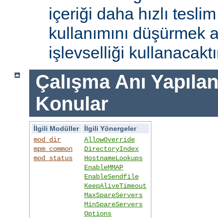
içeriği daha hızlı tesli
kullanımını düşürmek 
işlevselliği kullanacaktı
Çalışma Anı Yapıland
Konular
İlgili Modüller
İlgili Yönergeler
mod_dir
AllowOverride
mpm_common
DirectoryIndex
mod_status
HostnameLookups
EnableMMAP
EnableSendfile
KeepAliveTimeout
MaxSpareServers
MinSpareServers
Options