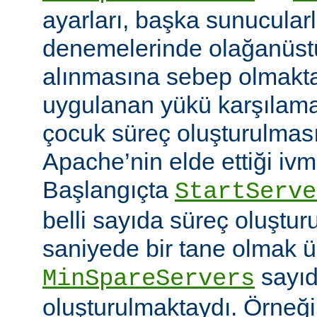
ayarları, başka sunucular
denemelerinde olağanüstü
alınmasına sebep olmaktay
uygulanan yükü karşılam
çocuk süreç oluşturulma
Apache’nin elde ettiği ivm
Başlangıçta
StartServe
belli sayıda süreç oluştur
saniyede bir tane olmak 
sayıd
MinSpareServers
oluşturulmaktaydı. Örneğ