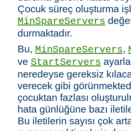
Çocuk süreç oluşturma iş
değer
MinSpareServers
durmaktadır.
Bu,
,
MinSpareServers
ve
ayarla
StartServers
neredeyse gereksiz kılaca
verecek gibi görünmekted
çocuktan fazlası oluştur
hata günlüğüne bazı ileti
Bu iletilerin sayısı çok ar