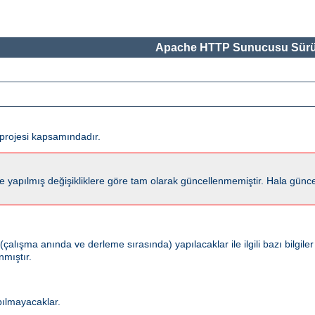
Apache HTTP Sunucusu Sürü
projesi kapsamındadır.
lmış değişikliklere göre tam olarak güncellenmemiştir. Hala güncel kalm
ışma anında ve derleme sırasında) yapılacaklar ile ilgili bazı bilgiler
nmıştır.
pılmayacaklar.