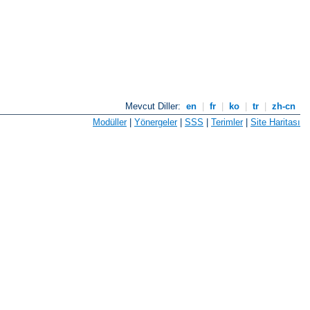
Mevcut Diller:
en
|
fr
|
ko
|
tr
|
zh-cn
Modüller
|
Yönergeler
|
SSS
|
Terimler
|
Site Haritası