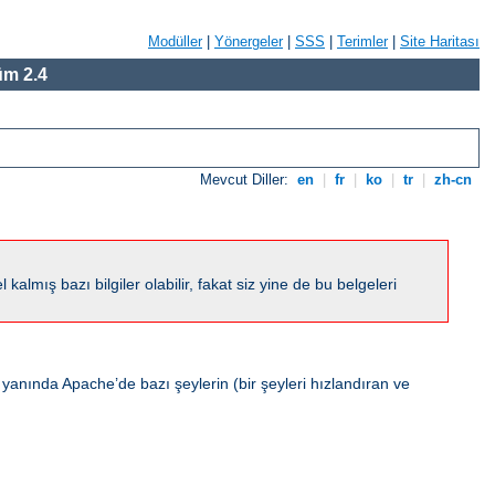
Modüller
|
Yönergeler
|
SSS
|
Terimler
|
Site Haritası
m 2.4
Mevcut Diller:
en
|
fr
|
ko
|
tr
|
zh-cn
ış bazı bilgiler olabilir, fakat siz yine de bu belgeleri
 yanında Apache’de bazı şeylerin (bir şeyleri hızlandıran ve