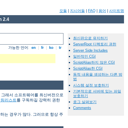
모듈
|
지시어들
|
FAQ
|
용어
|
사이트맵
 2.4
최신판으로 유지하기
ServerRoot 디렉토리 권한
가능한 언어:
en
|
fr
|
ko
|
tr
Server Side Includes
일반적인 CGI
ScriptAlias하지 않은 CGI
ScriptAlias한 CGI
동적 내용을 생성하는 다른 방
법
시스템 설정 보호하기
기본적으로 서버에 있는 파일
다. 그래서 소프트웨어를 최신버전으로
보호하기
일링리스트
를 구독하길 강력히 권한
로그 살펴보기
Comments
당하는 경우가 많다. 그러므로 항상 주