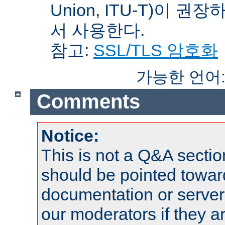
Union, ITU-T)이 권
서 사용한다.
참고:
SSL/TLS 암호화
가능한 언어
Comments
Notice:
This is not a Q&A sect
should be pointed towar
documentation or serve
our moderators if they a