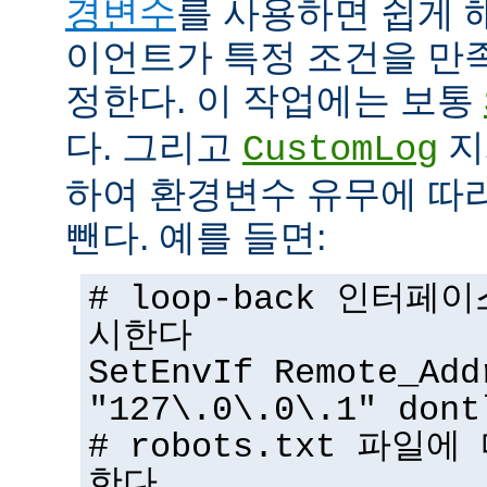
경변수
를 사용하면 쉽게 
이언트가 특정 조건을 만
정한다. 이 작업에는 보통
다. 그리고
지
CustomLog
하여 환경변수 유무에 따
뺀다. 예를 들면:
# loop-back 인터
시한다
SetEnvIf Remote_Add
"127\.0\.0\.1" dont
# robots.txt 파일
한다