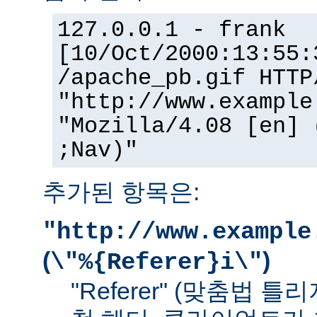
127.0.0.1 - frank
[10/Oct/2000:13:55:
/apache_pb.gif HTTP
"http://www.example
"Mozilla/4.08 [en] 
;Nav)"
추가된 항목은:
"http://www.example
(
)
\"%{Referer}i\"
"Referer" (맞춤법 틀