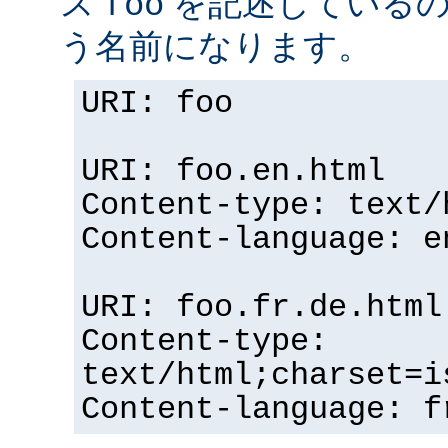
ス
を記述している
foo
う名前になります。
URI: foo
URI: foo.en.html
Content-type: text/
Content-language: e
URI: foo.fr.de.html
Content-type:
text/html;charset=i
Content-language: f