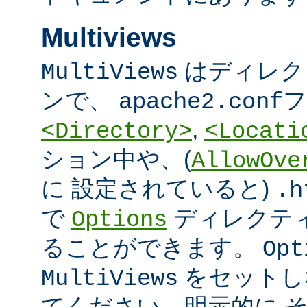
Multiviews
はディレク
MultiViews
ンで、
フ
apache2.conf
,
<Directory>
<Locati
ション中や、(
AllowOve
に 設定されていると)
.h
で
ディレクテ
Options
ることができます。
Opt
をセットし
MultiViews
てください。明示的に 