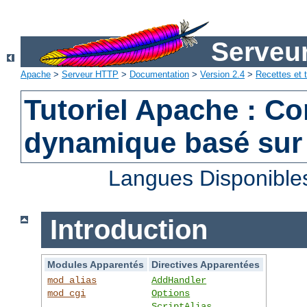
Serveu
Apache
>
Serveur HTTP
>
Documentation
>
Version 2.4
>
Recettes et t
Tutoriel Apache : C
dynamique basé sur
Langues Disponible
Introduction
Modules Apparentés
Directives Apparentées
mod_alias
AddHandler
mod_cgi
Options
ScriptAlias