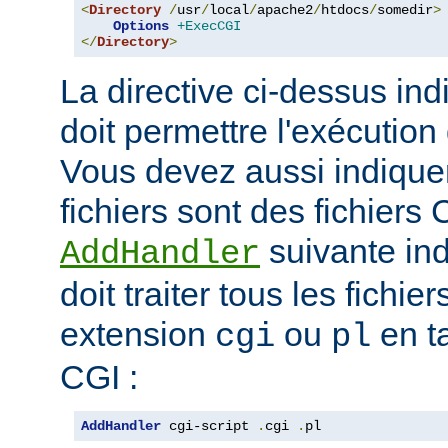
<
Directory
/
usr
/
local
/
apache2
/
htdocs
/
somedir
>
Options
+ExecCGI
</
Directory
>
La directive ci-dessus ind
doit permettre l'exécution
Vous devez aussi indique
fichiers sont des fichiers 
suivante ind
AddHandler
doit traiter tous les fichi
extension
ou
en t
cgi
pl
CGI :
AddHandler
 cgi-script 
.
cgi 
.
pl