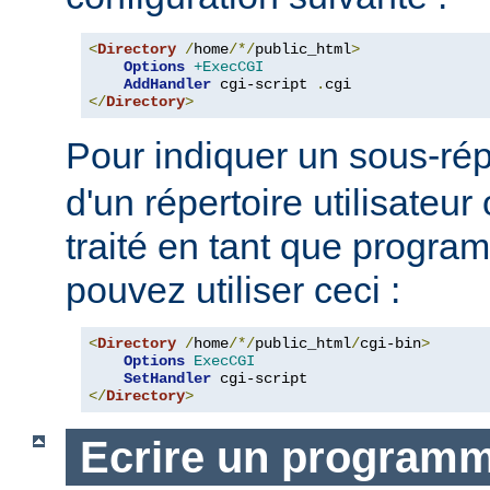
<
Directory
/
home
/*/
public_html
>
Options
+ExecCGI
AddHandler
 cgi-script 
.
</
Directory
>
Pour indiquer un sous-rép
d'un répertoire utilisateur 
traité en tant que progr
pouvez utiliser ceci :
<
Directory
/
home
/*/
public_html
/
cgi-bin
>
Options
ExecCGI
SetHandler
</
Directory
>
Ecrire un program