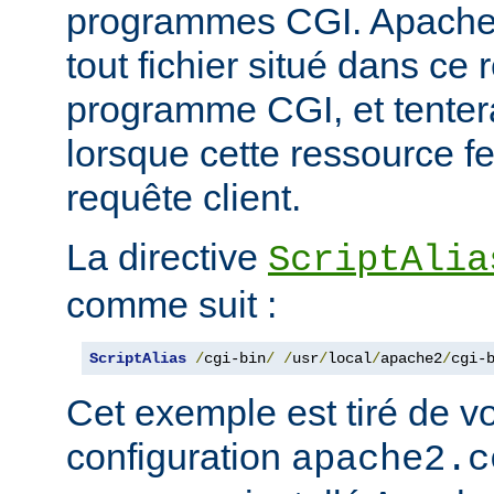
programmes CGI. Apache
tout fichier situé dans ce 
programme CGI, et tentera
lorsque cette ressource fe
requête client.
La directive
ScriptAlia
comme suit :
ScriptAlias
/
cgi-bin
/
/
usr
/
local
/
apache2
/
cgi-
Cet exemple est tiré de vo
configuration
apache2.c