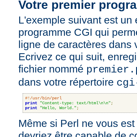
Votre premier prog
L'exemple suivant est un
programme CGI qui permet
ligne de caractères dans 
Ecrivez ce qui suit, enreg
fichier nommé
premier.
dans votre répertoire
cgi
#!/usr/bin/perl
print
"Content-type: text/html\n\n"
;
print
"Hello, World."
;
Même si Perl ne vous est 
devriez être capable de 