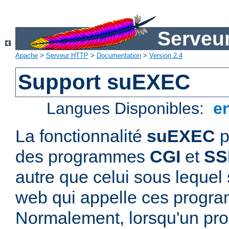
Serveu
Apache
>
Serveur HTTP
>
Documentation
>
Version 2.4
Support suEXEC
Langues Disponibles:
e
La fonctionnalité
suEXEC
p
des programmes
CGI
et
SS
autre que celui sous lequel 
web qui appelle ces progr
Normalement, lorsqu'un p