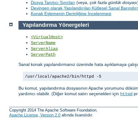
Dosya Tanıtıcı Sınırları
(veya,
çok fazla günlük dosyası
Devingen olarak Yapılandırılan Kütlesel Sanal Barındı
Konak Eşlemenin Derinliğine İncelenmesi
Yapılandırma Yönergeleri
<VirtualHost>
ServerName
ServerAlias
ServerPath
Sanal konak yapılandırmanız üzerinde hata ayıklamaya çalış
/usr/local/apache2/bin/httpd -S
Bu komut, yapılandırma dosyasının Apache yorumunu dökümler. 
yardımcı olabilir. (Diğer komut satırı seçenekleri için
pr
httpd
Copyright 2014 The Apache Software Foundation.
Apache License, Version 2.0
altında lisanslıdır.