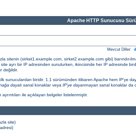
Apache HTTP Sunucusu Sürü
Mevcut Diller:
fazla sitenin (sirket1.example.com, sirket2.example.com gibi) barındırıl
her site ayrı bir IP adresinden sunulurken, ikincisinde her IP adresinde bi
 değildir.
 ilk sunuculardan biridir. 1.1 sürümünden itibaren Apache hem IP’ye da
nağa dayalı
sanal konaklar veya
IP’ye dayanmayan
sanal konaklar da 
ntıları ile açıklayan belgeler listelenmiştir.
zla site)
 adresi)