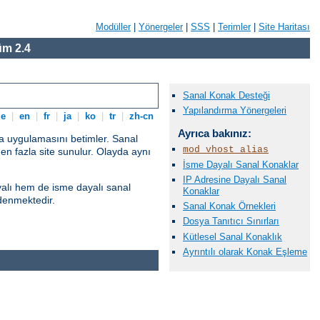
Modüller
|
Yönergeler
|
SSS
|
Terimler
|
Site Haritası
m 2.4
Sanal Konak Desteği
Yapılandırma Yönergeleri
de
|
en
|
fr
|
ja
|
ko
|
tr
|
zh-cn
Ayrıca bakınız:
ma uygulamasını betimler. Sanal
mod_vhost_alias
rden fazla site sunulur. Olayda aynı
İsme Dayalı Sanal Konaklar
IP Adresine Dayalı Sanal
yalı hem de isme dayalı sanal
Konaklar
denmektedir.
Sanal Konak Örnekleri
Dosya Tanıtıcı Sınırları
Kütlesel Sanal Konaklık
Ayrıntılı olarak Konak Eşleme