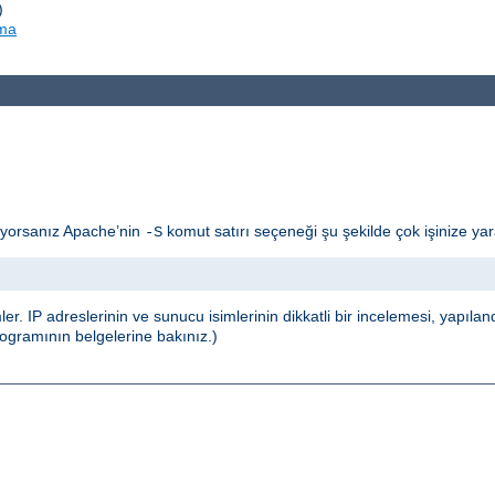
)
rma
ıyorsanız Apache’nin
komut satırı seçeneği şu şekilde çok işinize yara
-S
IP adreslerinin ve sunucu isimlerinin dikkatli bir incelemesi, yapılan
ogramının belgelerine bakınız.)