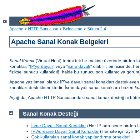
Apache
>
HTTP Sunucusu
>
Belgeleme
>
Sürüm 2.4
Apache Sanal Konak Belgeleri
Sanal Konak
(Virtual Host) terimi tek bir makine üzerinde birden 
konaklar, "
IP’ye dayalı
" veya "
isme dayalı
" olabilir; birincisinde, 
fiziksel sunucu kullanıldığı halde bu sunucu son kullanıcıya görünür
Apache yazılımsal olarak IP’ye dayalı sanal konakları destekleyen
konakları desteklemektedir. İsme dayalı sanal konaklara bazen
ko
Aşağıda, Apache HTTP Suncusundaki sanal konak desteğini bütün ayrı
Sanal Konak Desteği
İsme Dayalı Sanal Konaklar
(Her IP adresinde birden fa
IP Adresine Dayalı Sanal Konaklar
(Her site için ayrı IP
Çok kullanılan sanal konak yapılandırma örnekleri