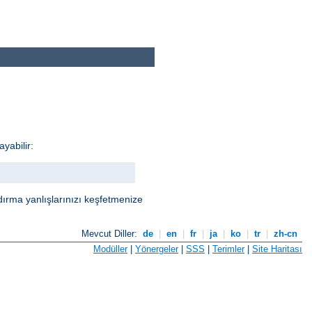
yabilir:
dırma yanlışlarınızı keşfetmenize
Mevcut Diller:
de
|
en
|
fr
|
ja
|
ko
|
tr
|
zh-cn
Modüller
|
Yönergeler
|
SSS
|
Terimler
|
Site Haritası