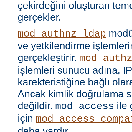
çekirdeğini oluşturan tem
gerçekler.
modül
mod_authnz_ldap
ve yetkilendirme işlemlerin
gerçekleştirir.
mod_auth
işlemleri sunucu adına, IP
karekteristiğine bağlı olara
Ancak kimlik doğrulama si
değildir.
ile
mod_access
için
mod_access_compa
daha vardır.