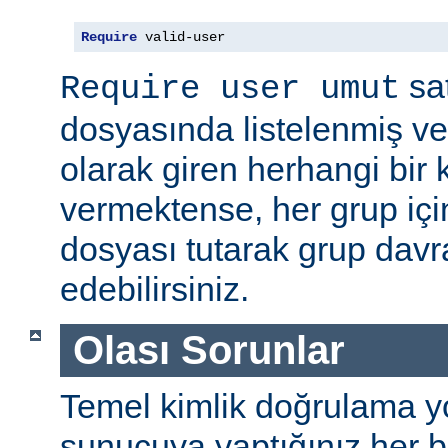
Require
 valid-user
sat
Require user umut
dosyasında listelenmiş ve
olarak giren herhangi bir k
vermektense, her grup için
dosyası tutarak grup davra
edebilirsiniz.
Olası Sorunlar
Temel kimlik doğrulama yolu
sunucuya yaptığınız her b