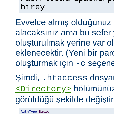
birey
Evvelce almış olduğunuz y
alacaksınız ama bu sefer 
oluşturulmak yerine var o
eklenecektir. (Yeni bir pa
oluşturmak için
seçeneğ
-c
Şimdi,
dosyan
.htaccess
bölümünüz
<Directory>
görüldüğü şekilde değiştire
AuthType
Basic