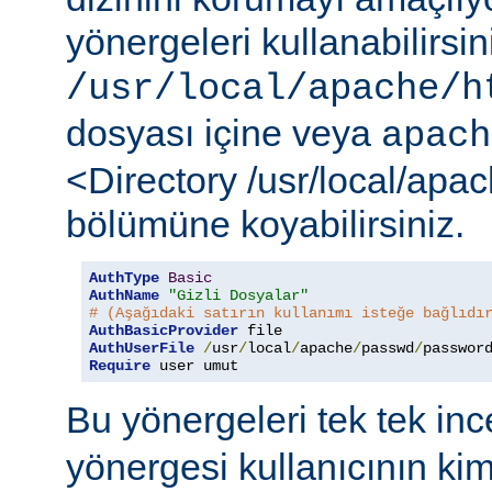
yönergeleri kullanabilirsi
/usr/local/apache/h
dosyası içine veya
apach
<Directory /usr/local/apa
bölümüne koyabilirsiniz.
AuthType
Basic
AuthName
"Gizli Dosyalar"
# (Aşağıdaki satırın kullanımı isteğe bağlıdı
AuthBasicProvider
AuthUserFile
/
usr
/
local
/
apache
/
passwd
/
Require
 user umut
Bu yönergeleri tek tek in
yönergesi kullanıcının ki