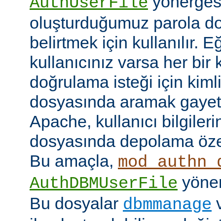
yönerges
AuthUserFile
oluşturduğumuz parola do
belirtmek için kullanılır. 
kullanıcınız varsa her bir 
doğrulama isteği için kimlik
dosyasında aramak gayet 
Apache, kullanıcı bilgilerin
dosyasında depolama özell
Bu amaçla,
mod_authn_
yönerg
AuthDBMUserFile
Bu dosyalar
dbmmanage