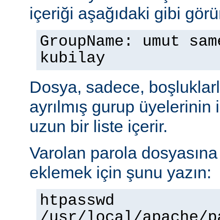
içeriği aşağıdaki gibi görü
GroupName: umut sam
kubilay
Dosya, sadece, boşluklarl
ayrılmış gurup üyelerinin
uzun bir liste içerir.
Varolan parola dosyasına b
eklemek için şunu yazın:
htpasswd
/usr/local/apache/p