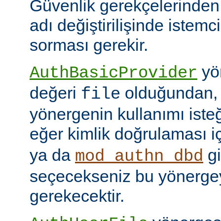
Güvenlik gerekçelerinden
adı değiştirilişinde istem
sorması gerekir.
yön
AuthBasicProvider
değeri
olduğundan,
file
yönergenin kullanımı isteğ
eğer kimlik doğrulaması i
ya da
gi
mod_authn_dbd
seçecekseniz bu yönerge
gerekecektir.