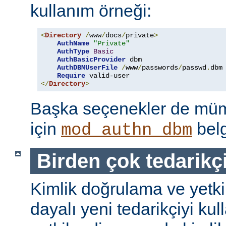
kullanım örneği:
<
Directory
/
www
/
docs
/
private
>
AuthName
"Private"
AuthType
Basic
AuthBasicProvider
 dbm

AuthDBMUserFile
/
www
/
passwords
/
passwd
.
dbm

Require
</
Directory
>
Başka seçenekler de mümk
için
belg
mod_authn_dbm
Birden çok tedarikç
Kimlik doğrulama ve yetk
dayalı yeni tedarikçiyi kul