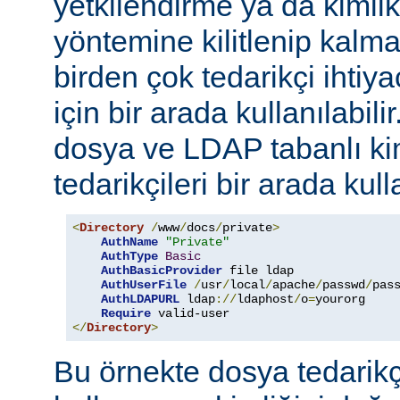
yetkilendirme ya da kimli
yöntemine kilitlenip kalm
birden çok tedarikçi ihti
için bir arada kullanılabil
dosya ve LDAP tabanlı ki
tedarikçileri bir arada kull
<
Directory
/
www
/
docs
/
private
>
AuthName
"Private"
AuthType
Basic
AuthBasicProvider
 file ldap

AuthUserFile
/
usr
/
local
/
apache
/
passwd
/
pass
AuthLDAPURL
 ldap
://
ldaphost
/
o
=
yourorg

Require
</
Directory
>
Bu örnekte dosya tedarikçi