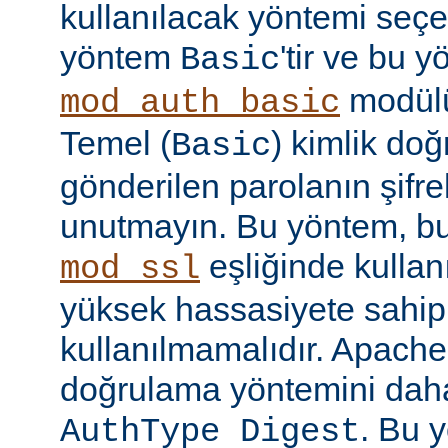
kullanılacak yöntemi seçe
yöntem
'tir ve bu 
Basic
modülü
mod_auth_basic
Temel (
) kimlik do
Basic
gönderilen parolanın şifr
unutmayın. Bu yöntem, bu
eşliğinde kullan
mod_ssl
yüksek hassasiyete sahip b
kullanılmamalıdır. Apache
doğrulama yöntemini daha
. Bu 
AuthType Digest