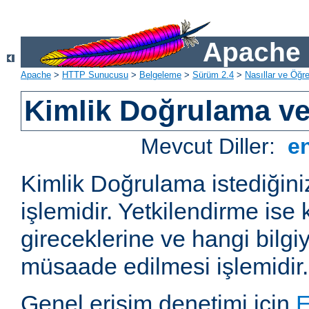
Apache 
Apache
>
HTTP Sunucusu
>
Belgeleme
>
Sürüm 2.4
>
Nasıllar ve Öğret
Kimlik Doğrulama ve
Mevcut Diller:
e
Kimlik Doğrulama istediğiniz
işlemidir. Yetkilendirme ise 
gireceklerine ve hangi bilgi
müsaade edilmesi işlemidir.
Genel erişim denetimi için
E