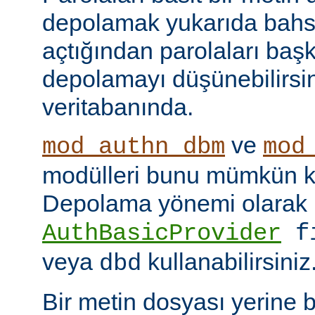
depolamak yukarıda bahse
açtığından parolaları başk
depolamayı düşünebilirsin
veritabanında.
ve
mod_authn_dbm
mod
modülleri bunu mümkün kı
Depolama yönemi olarak
AuthBasicProvider
f
veya
kullanabilirsiniz
dbd
Bir metin dosyası yerine 