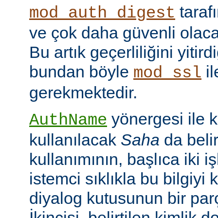
taraf
mod_auth_digest
ve çok daha güvenli olac
Bu artık geçerliliğini yitir
bundan böyle
il
mod_ssl
gerekmektedir.
yönergesi ile 
AuthName
kullanılacak
Saha
da belir
kullanımının, başlıca iki işl
istemci sıklıkla bu bilgiyi 
diyalog kutusunun bir par
İkincisi, belirtilen kimlik 