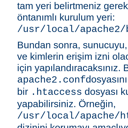
tam yeri belirtmeniz gere
öntanımlı kurulum yeri:
/usr/local/apache2/
Bundan sonra, sunucuyu, 
ve kimlerin erişim izni ol
için yapılandıracaksınız. 
dosyasını
apache2.conf
bir
dosyası k
.htaccess
yapabilirsiniz. Örneğin,
/usr/local/apache/h
dizinini korumayı amaçlıy