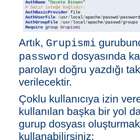
AuthName
"Davete Binaen"
# Satır isteğe bağlıdır:
AuthBasicProvider
AuthUserFile
/
usr
/
local
/
apache
/
passwd
/
AuthGroupFile
/
usr
/
local
/
apache
/
passwd
/
Require
 group 
Grupismi
Artık,
gurubund
Grupismi
dosyasında kay
password
parolayı doğru yazdığı tak
verilecektir.
Çoklu kullanıcıya izin ver
kullanılan başka bir yol d
gurup dosyası oluşturmak
kullanabilirsiniz: