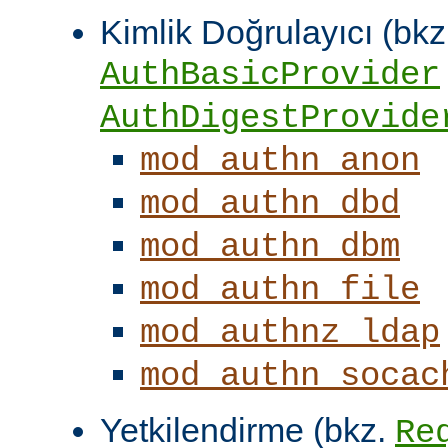
Kimlik Doğrulayıcı (bkz
AuthBasicProvider
AuthDigestProvide
mod_authn_anon
mod_authn_dbd
mod_authn_dbm
mod_authn_file
mod_authnz_ldap
mod_authn_socac
Yetkilendirme (bkz.
Re