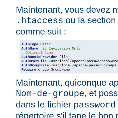
Maintenant, vous devez mo
ou la sectio
.htaccess
comme suit :
AuthType
Basic
AuthName
"By Invitation Only"
# Optional line:
AuthBasicProvider
AuthUserFile
/
usr
/
local
/
apache
/
passwd
/
AuthGroupFile
/
usr
/
local
/
apache
/
passwd
/
Require
 group 
GroupName
Maintenant, quiconque ap
, et pos
Nom-de-groupe
dans le fichier
password
répertoire s'il tape le bo