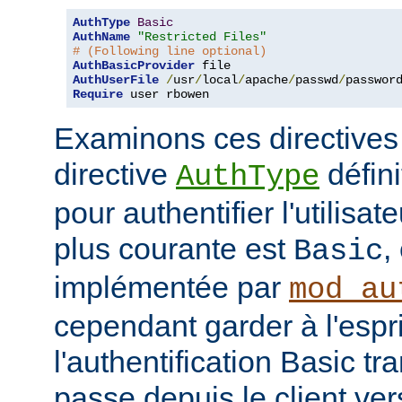
AuthType
Basic
AuthName
"Restricted Files"
# (Following line optional)
AuthBasicProvider
AuthUserFile
/
usr
/
local
/
apache
/
passwd
/
Require
 user rbowen
Examinons ces directives
directive
défini
AuthType
pour authentifier l'utilisa
plus courante est
,
Basic
implémentée par
mod_au
cependant garder à l'espr
l'authentification Basic t
passe depuis le client vers