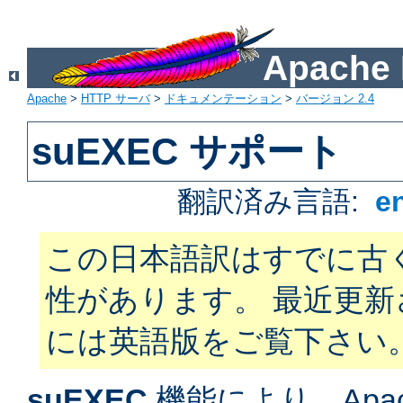
Apach
Apache
>
HTTP サーバ
>
ドキュメンテーション
>
バージョン 2.4
suEXEC サポート
翻訳済み言語:
e
この日本語訳はすでに古
性があります。 最近更
には英語版をご覧下さい
suEXEC
機能により、Apac