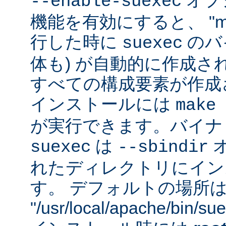
オプシ
--enable-suexec
機能を有効にすると、 "m
行した時に
のバイ
suexec
体も) が自動的に作成さ
すべての構成要素が作成
インストールには
make 
が実行できます。バイナ
は
suexec
--sbindir
れたディレクトリにイン
す。 デフォルトの場所
"/usr/local/apache/bin/