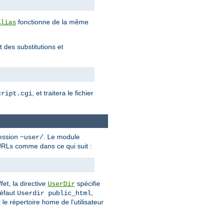
fonctionne de la même
Alias
 des substitutions et
, et traitera le fichier
cript.cgi
ression
. Le module
~user/
d'URLs comme dans ce qui suit :
fet, la directive
spécifie
UserDir
défaut
,
Userdir public_html
 le répertoire home de l'utilisateur