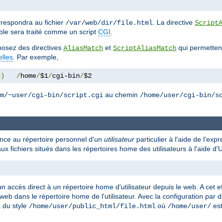
respondra au fichier
. La directive
/var/web/dir/file.html
Script
ble sera traité comme un script
CGI
.
isposez des directives
et
qui permettent
AliasMatch
ScriptAliasMatch
elles
. Par exemple,
+)
/
home
/
$1
/
cgi-bin
/
$2
au chemin
m/~user/cgi-bin/script.cgi
/home/user/cgi-bin/s
rence au répertoire personnel d'un
utilisateur
particulier à l'aide de l'exp
ux fichiers situés dans les répertoires home des utilisateurs à l'aide 
n accès direct à un répertoire home d'utilisateur depuis le web. A cet ef
 web dans le répertoire home de l'utilisateur. Avec la configuration par 
a du style
où
est
/home/user/public_html/file.html
/home/user/