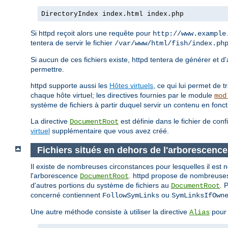
DirectoryIndex index.html index.php
Si httpd reçoit alors une requête pour
http://www.example
tentera de servir le fichier
/var/www/html/fish/index.ph
Si aucun de ces fichiers existe, httpd tentera de générer et d
permettre.
httpd supporte aussi les
Hôtes virtuels
, ce qui lui permet de 
chaque hôte virtuel; les directives fournies par le module
mod
système de fichiers à partir duquel servir un contenu en fonc
La directive
est définie dans le fichier de conf
DocumentRoot
virtuel
supplémentaire que vous avez créé.
Fichiers situés en dehors de l'arborescen
Il existe de nombreuses circonstances pour lesquelles il est 
l'arborescence
. httpd propose de nombreuses 
DocumentRoot
d'autres portions du système de fichiers au
. 
DocumentRoot
concerné contiennent
ou
FollowSymLinks
SymLinksIfOwn
Une autre méthode consiste à utiliser la directive
pour 
Alias