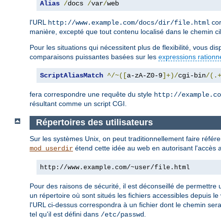
Alias
/
docs 
/
var
/
web
l'URL
cor
http://www.example.com/docs/dir/file.html
manière, excepté que tout contenu localisé dans le chemin ci
Pour les situations qui nécessitent plus de flexibilité, vous d
comparaisons puissantes basées sur les
expressions rationn
ScriptAliasMatch
^/~([
a-zA-Z0-9
]+)/
cgi-bin
/(.
fera correspondre une requête du style
http://example.co
résultant comme un script CGI.
Répertoires des utilisateurs
Sur les systèmes Unix, on peut traditionnellement faire réfé
étend cette idée au web en autorisant l'accès a
mod_userdir
http://www.example.com/~user/file.html
Pour des raisons de sécurité, il est déconseillé de permettre u
un répertoire où sont situés les fichiers accessibles depuis le
l'URL ci-dessus correspondra à un fichier dont le chemin ser
tel qu'il est défini dans
.
/etc/passwd