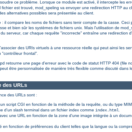
ésoudre ce problème. Lorsque ce module est activé, il intercepte les er
el fichier est trouvé, mod_speling va envoyer une redirection HTTP au c
 des alternatives possibles sera présentée au client.
 : il compare les noms de fichiers sans tenir compte de la casse. Ceci 
asse et bien sûr les systèmes de fichiers unix. Mais l'utilisation de mo
du serveur, car chaque requête "incorrecte" entraîne une redirection d
associer des URIs virtuels à une ressource réelle qui peut ainsi les ser
 "contrôleur frontal".
httpd retourne une page d'erreur avec le code de statut HTTP 404 (file n
peut être personnalisée de manière très flexible comme discuté dans
e des URLs
nce des URLs sont :
 script CGI en fonction de la méthode de la requête, ou du type MIM
 d'un slash terminal dans un fichier index comme
.
index.html
vec une URL en fonction de la zone d'une image intégrée à un docum
 en fonction de préférences du client telles que la langue ou la compr