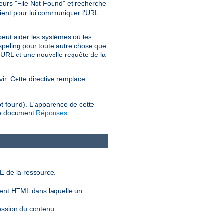
reurs "File Not Found" et recherche
lient pour lui communiquer l'URL
peut aider les systèmes où les
d_speling pour toute autre chose que
'URL et une nouvelle requête de la
vir. Cette directive remplace
ot found). L'apparence de cette
 le document
Réponses
E de la ressource.
ent HTML dans laquelle un
ession du contenu.