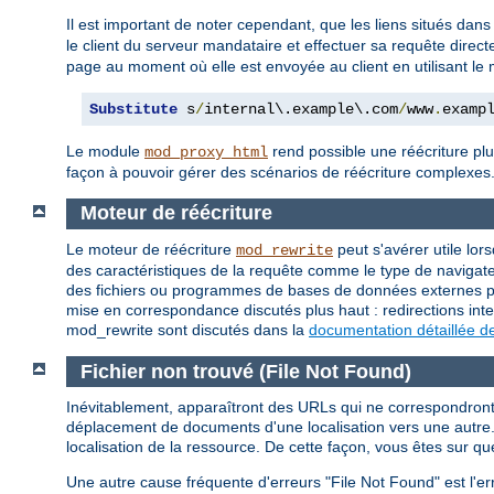
Il est important de noter cependant, que les liens situés dans
le client du serveur mandataire et effectuer sa requête direc
page au moment où elle est envoyée au client en utilisant l
Substitute
 s
/
internal\.example\.com
/
www
.
examp
Le module
rend possible une réécriture plu
mod_proxy_html
façon à pouvoir gérer des scénarios de réécriture complexes
Moteur de réécriture
Le moteur de réécriture
peut s'avérer utile lor
mod_rewrite
des caractéristiques de la requête comme le type de navigateu
des fichiers ou programmes de bases de données externes pou
mise en correspondance discutés plus haut : redirections inte
mod_rewrite sont discutés dans la
documentation détaillée d
Fichier non trouvé (File Not Found)
Inévitablement, apparaîtront des URLs qui ne correspondront à
déplacement de documents d'une localisation vers une autre. 
localisation de la ressource. De cette façon, vous êtes sur qu
Une autre cause fréquente d'erreurs "File Not Found" est l'er