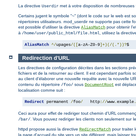
La directive
met à votre disposition de nombreuses 
Userdir
Certains jugent le symbole "~" (dont le code sur le web est 
répertoires utilisateurs. mod_userdir ne supporte pas cette fo
est possible d'utiliser la directive
pour obtenir l'
AliasMatch
à
, utilisez la directi
/home/user/public_html/file.html
AliasMatch
^/
upages
/([
a-zA-Z0-9
]+)(/(.*))?
$  
Redirection d'URL
Les directives de configuration décrites dans les sections 
fichiers et de la retourner au client. Il est cependant parfoi
au client d'élaborer une nouvelle requête avec la nouvelle
contenu du répertoire
sous
est déplacé
/foo/
DocumentRoot
localisation comme suit :
Redirect
 permanent 
/
foo
/
   http
://
www
.
example
Ceci aura pour effet de rediriger tout chemin d'URL commen
. Vous pouvez rediriger les clients non seulement sur le
/bar/
httpd propose aussi la directive
pour traiter 
RedirectMatch
la page d'accueil du site vers un site différent, mais laisser t