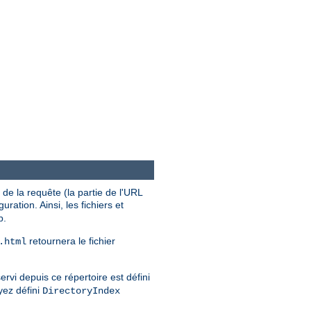
de la requête (la partie de l'URL
uration. Ainsi, les fichiers et
b.
retournera le fichier
.html
ervi depuis ce répertoire est défini
yez défini
DirectoryIndex