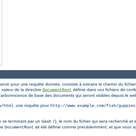
ervir pour une requête donnée, consiste à extraire le chemin du fichier 
la valeur de la directive
définie dans vos fichiers de config
DocumentRoot
l'arborescence de base des documents qui seront visibles depuis le we
, une requête pour
w/html
http://www.example.com/fish/guppies
n se terminant par un slash
), le nom du fichier qui sera recherché et s
/
que
ait été définie comme précédemment, et que vous a
DocumentRoot