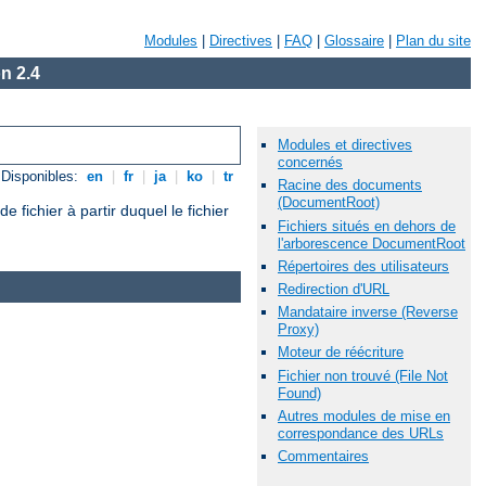
Modules
|
Directives
|
FAQ
|
Glossaire
|
Plan du site
n 2.4
Modules et directives
concernés
Disponibles:
en
|
fr
|
ja
|
ko
|
tr
Racine des documents
(DocumentRoot)
ichier à partir duquel le fichier
Fichiers situés en dehors de
l'arborescence DocumentRoot
Répertoires des utilisateurs
Redirection d'URL
Mandataire inverse (Reverse
Proxy)
Moteur de réécriture
Fichier non trouvé (File Not
Found)
Autres modules de mise en
correspondance des URLs
Commentaires