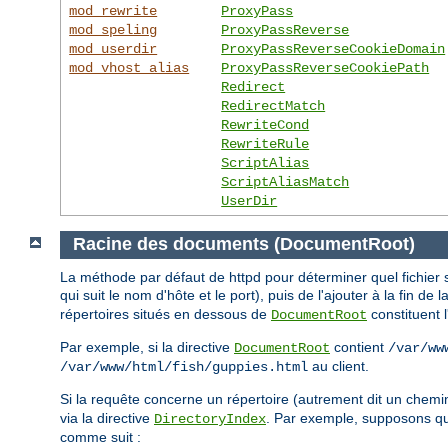
mod_rewrite
ProxyPass
mod_speling
ProxyPassReverse
mod_userdir
ProxyPassReverseCookieDomain
mod_vhost_alias
ProxyPassReverseCookiePath
Redirect
RedirectMatch
RewriteCond
RewriteRule
ScriptAlias
ScriptAliasMatch
UserDir
Racine des documents (DocumentRoot)
La méthode par défaut de httpd pour déterminer quel fichier s
qui suit le nom d'hôte et le port), puis de l'ajouter à la fin de 
répertoires situés en dessous de
constituent 
DocumentRoot
Par exemple, si la directive
contient
DocumentRoot
/var/ww
au client.
/var/www/html/fish/guppies.html
Si la requête concerne un répertoire (autrement dit un chemi
via la directive
. Par exemple, supposons 
DirectoryIndex
comme suit :