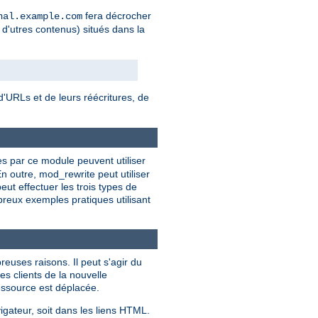
fera décrocher
nal.example.com
 d'utres contenus) situés dans la
'URLs et de leurs réécritures, de
ies par ce module peuvent utiliser
n outre, mod_rewrite peut utiliser
t effectuer les trois types de
breux exemples pratiques utilisant
euses raisons. Il peut s'agir du
es clients de la nouvelle
ressource est déplacée.
igateur, soit dans les liens HTML.