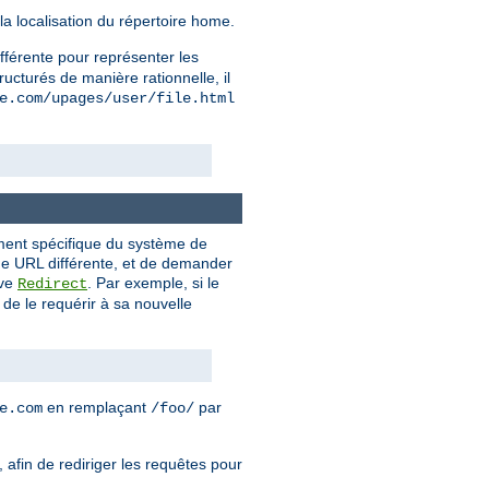
la localisation du répertoire home.
ifférente pour représenter les
ructurés de manière rationnelle, il
e.com/upages/user/file.html
ement spécifique du système de
 une URL différente, et de demander
ive
. Par exemple, si le
Redirect
de le requérir à sa nouvelle
en remplaçant
par
e.com
/foo/
 afin de rediriger les requêtes pour