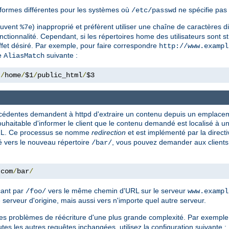
formes différentes pour les systèmes où
ne spécifie pas 
/etc/passwd
souvent
) inapproprié et préfèrent utiliser une chaîne de caractères d
%7e
nctionnalité. Cependant, si les répertoires home des utilisateurs sont st
effet désiré. Par exemple, pour faire correspondre
http://www.exampl
ve
suivante :
AliasMatch
 
/
home
/
$1
/
public_html
/
$3
précédentes demandent à httpd d'extraire un contenu depuis un emplac
s souhaitable d'informer le client que le contenu demandé est localisé à
 URL. Ce processus se nomme
redirection
et est implémenté par la direct
 vers le nouveau répertoire
, vous pouvez demander aux clients 
/bar/
.
com
/
bar
/
çant par
vers le même chemin d'URL sur le serveur
/foo/
www.exampl
 serveur d'origine, mais aussi vers n'importe quel autre serveur.
les problèmes de réécriture d'une plus grande complexité. Par exemple,
outes les autres requêtes inchangées, utilisez la configuration suivante :