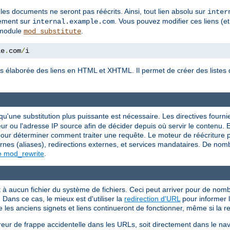
 les documents ne seront pas réécrits. Ainsi, tout lien absolu sur
inter
tement sur
. Vous pouvez modifier ces liens (et
internal.example.com
e module
.
mod_substitute
le
.
com
/
i
s élaborée des liens en HTML et XHTML. Il permet de créer des listes d
.
squ'une substitution plus puissante est nécessaire. Les directives fourn
r ou l'adresse IP source afin de décider depuis où servir le contenu. E
r déterminer comment traiter une requête. Le moteur de réécriture peu
rnes (aliases), redirections externes, et services mandataires. De nom
e mod_rewrite
.
 aucun fichier du système de fichiers. Ceci peut arriver pour de nombr
Dans ce cas, le mieux est d'utiliser la
redirection d'URL
pour informer l
e les anciens signets et liens continueront de fonctionner, même si la 
reur de frappe accidentelle dans les URLs, soit directement dans le nav