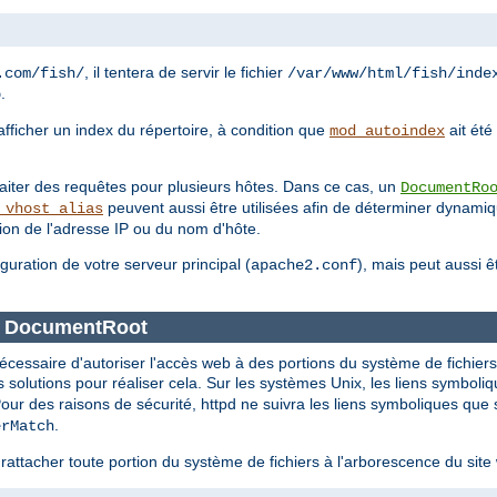
, il tentera de servir le fichier
.com/fish/
/var/www/html/fish/inde
.
p
'afficher un index du répertoire, à condition que
ait été
mod_autoindex
traiter des requêtes pour plusieurs hôtes. Dans ce cas, un
DocumentRo
peuvent aussi être utilisées afin de déterminer dynam
_vhost_alias
tion de l'adresse IP ou du nom d'hôte.
iguration de votre serveur principal (
), mais peut aussi 
apache2.conf
ce DocumentRoot
nécessaire d'autoriser l'accès web à des portions du système de fichier
solutions pour réaliser cela. Sur les systèmes Unix, les liens symboli
Pour des raisons de sécurité, httpd ne suivra les liens symboliques que 
.
erMatch
rattacher toute portion du système de fichiers à l'arborescence du sit