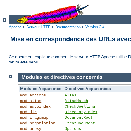
Apache
>
Serveur HTTP
>
Documentation
>
Version 2.4
Mise en correspondance des URLs avec 
Ce document explique comment le serveur HTTP Apache utilise l'UR
devra être servi.
Modules et directives concernés
Modules Apparentés
Directives Apparentées
mod_actions
Alias
mod_alias
AliasMatch
mod_autoindex
CheckSpelling
mod_dir
DirectoryIndex
mod_imagemap
DocumentRoot
mod_negotiation
ErrorDocument
mod_proxy
Options