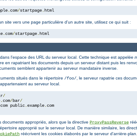
mple
.
com
/
startpage
.
html
ite vers une page particulière d'un autre site, utilisez ce qui suit :
le
.
com
/
startpage
.
html
 dans l'espace des URL du serveur local. Cette technique est appelée
m
en rapatriant les documents depuis un serveur distant puis les renvoya
 documents semblent appartenir au serveur mandataire inverse.
uments situés dans le répertoire
, le serveur rapatrie ces docum
/foo/
 appartenaient au serveur local.
ar
/
e
.
com
/
bar
/
.
com public
.
example
.
com
es documents appropriés, alors que la directive
rééc
ProxyPassReverse
répertoire approprié sur le serveur local. De manière similaire, les direc
réécrivent les cookies élaborés par le serveur d'arrière-plan
okiePath