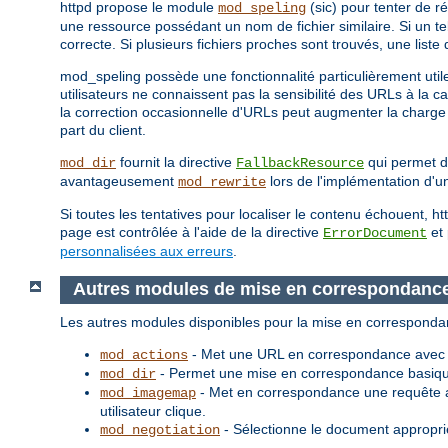
httpd propose le module
(sic) pour tenter de r
mod_speling
une ressource possédant un nom de fichier similaire. Si un t
correcte. Si plusieurs fichiers proches sont trouvés, une liste
mod_speling possède une fonctionnalité particulièrement utile
utilisateurs ne connaissent pas la sensibilité des URLs à la c
la correction occasionnelle d'URLs peut augmenter la charge 
part du client.
fournit la directive
qui permet d'
mod_dir
FallbackResource
avantageusement
lors de l'implémentation d'un
mod_rewrite
Si toutes les tentatives pour localiser le contenu échouent, 
page est contrôlée à l'aide de la directive
et 
ErrorDocument
personnalisées aux erreurs
.
Autres modules de mise en correspondanc
Les autres modules disponibles pour la mise en corresponda
- Met une URL en correspondance avec un
mod_actions
- Permet une mise en correspondance basique
mod_dir
- Met en correspondance une requête a
mod_imagemap
utilisateur clique.
- Sélectionne le document approprié
mod_negotiation