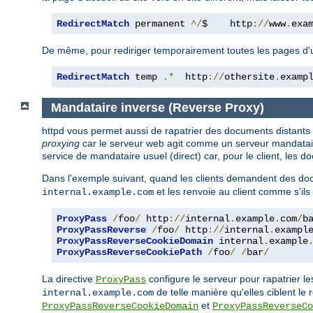
RedirectMatch
 permanent 
^/
$    http
://
www
.
exa
De même, pour rediriger temporairement toutes les pages d'un s
RedirectMatch
 temp 
.*
  http
://
othersite
.
examp
Mandataire inverse (Reverse Proxy)
httpd vous permet aussi de rapatrier des documents distants
proxying
car le serveur web agit comme un serveur mandataire 
service de mandataire usuel (direct) car, pour le client, les
Dans l'exemple suivant, quand les clients demandent des doc
et les renvoie au client comme s'ils
internal.example.com
ProxyPass
/
foo
/
 http
://
internal
.
example
.
com
/
b
ProxyPassReverse
/
foo
/
 http
://
internal
.
exampl
ProxyPassReverseCookieDomain
 internal
.
example
ProxyPassReverseCookiePath
/
foo
/
/
bar
/
La directive
configure le serveur pour rapatrier l
ProxyPass
de telle manière qu'elles ciblent le 
internal.example.com
et
ProxyPassReverseCookieDomain
ProxyPassReverseCo