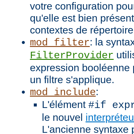
votre configuration pou
qu'elle est bien présen
contextes de répertoir
: la synta
mod_filter
util
FilterProvider
expression booléenne p
un filtre s'applique.
:
mod_include
L'élément
#if exp
le nouvel
interpréte
L'ancienne syntaxe p