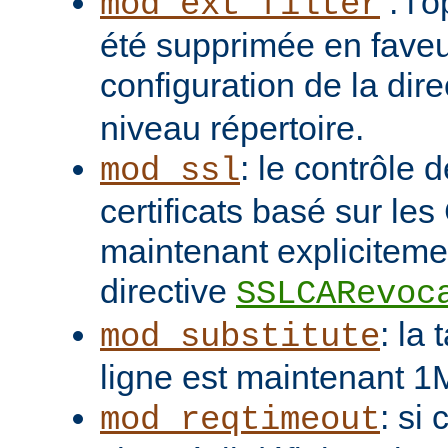
: l'
mod_ext_filter
été supprimée en faveu
configuration de la dir
niveau répertoire.
: le contrôle 
mod_ssl
certificats basé sur les
maintenant explicitemen
directive
SSLCARevoc
: la
mod_substitute
ligne est maintenant 1
: si
mod_reqtimeout