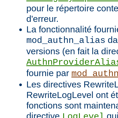
pour le répertoire cont
d'erreur.
La fonctionnalité fourni
da
mod_authn_alias
versions (en fait la dire
AuthnProviderAlia
fournie par
mod_auth
Les directives Rewrite
RewriteLogLevel ont é
fonctions sont mainten
directive
qui
LogLevel