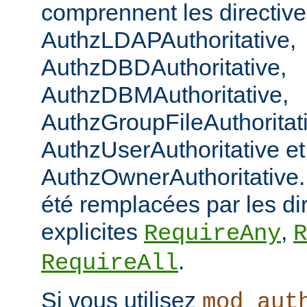
comprennent les directiv
AuthzLDAPAuthoritative,
AuthzDBDAuthoritative,
AuthzDBMAuthoritative,
AuthzGroupFileAuthoritat
AuthzUserAuthoritative et
AuthzOwnerAuthoritative. 
été remplacées par les di
explicites
,
RequireAny
R
.
RequireAll
Si vous utilisez
mod_aut