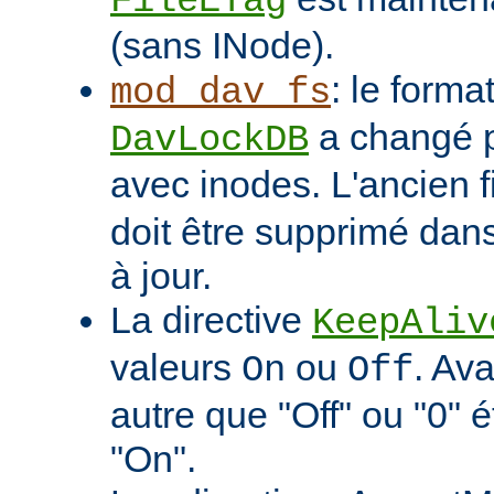
FileETag
(sans INode).
: le format
mod_dav_fs
a changé p
DavLockDB
avec inodes. L'ancien f
doit être supprimé dans
à jour.
La directive
KeepAliv
valeurs
ou
. Ava
On
Off
autre que "Off" ou "0" 
"On".