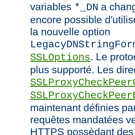
variables
a chang
*_DN
encore possible d'utilis
la nouvelle option
LegacyDNStringFor
. Le prot
SSLOptions
plus supporté. Les dire
SSLProxyCheckPeer
SSLProxyCheckPeer
maintenant définies par
requêtes mandatées ve
HTTPS possèdant des c