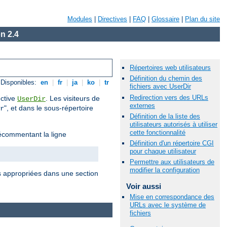
Modules
|
Directives
|
FAQ
|
Glossaire
|
Plan du site
n 2.4
Répertoires web utilisateurs
Définition du chemin des
Disponibles:
en
|
fr
|
ja
|
ko
|
tr
fichiers avec UserDir
Redirection vers des URLs
ective
. Les visiteurs de
UserDir
externes
", et dans le sous-répertoire
r
Définition de la liste des
utilisateurs autorisés à utiliser
cette fonctionnalité
commentant la ligne
Définition d'un répertoire CGI
pour chaque utilisateur
Permettre aux utilisateurs de
modifier la configuration
es appropriées dans une section
Voir aussi
Mise en correspondance des
URLs avec le système de
fichiers