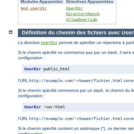
Modules Apparentés
Directives Apparentées
mod_userdir
UserDir
DirectoryMatch
AllowOverride
Définition du chemin des fichiers avec User
La directive
permet de spécifier un répertoire à parti
UserDir
Si le chemin spécifié ne commence pas par un slash, il sera i
configuration :
UserDir
 public_html
l'URL
corre
http://example.com/~rbowen/fichier.html
Si le chemin spécifié commence par un slash, le chemin du fich
configuration :
UserDir
/
var
/
html
l'URL
corre
http://example.com/~rbowen/fichier.html
Si le chemin spécifié contient un astérisque (*), ce dernier s
configuration :