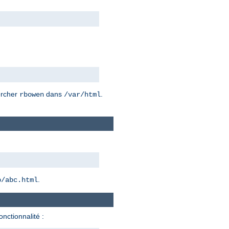
hercher
dans
.
rbowen
/var/html
.
b/abc.html
onctionnalité :