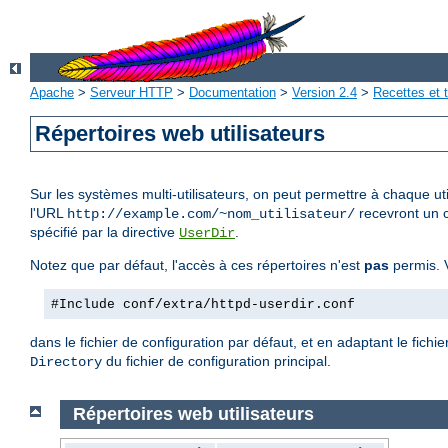
Apache
>
Serveur HTTP
>
Documentation
>
Version 2.4
>
Recettes et t
Répertoires web utilisateurs
Sur les systèmes multi-utilisateurs, on peut permettre à chaque uti
l'URL
recevront un c
http://example.com/~nom_utilisateur/
spécifié par la directive
.
UserDir
Notez que par défaut, l'accès à ces répertoires n'est
pas
permis. V
#Include conf/extra/httpd-userdir.conf
dans le fichier de configuration par défaut, et en adaptant le fichie
du fichier de configuration principal.
Directory
Répertoires web utilisateurs