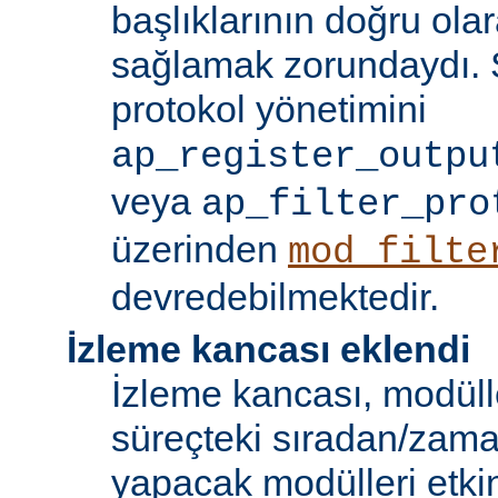
başlıklarının doğru olar
sağlamak zorundaydı. S
protokol yönetimini
ap_register_outpu
veya
ap_filter_pro
üzerinden
mod_filte
devredebilmektedir.
İzleme kancası eklendi
İzleme kancası, modüll
süreçteki sıradan/zama
yapacak modülleri etkinl