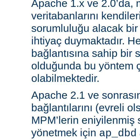
Apache 1.x ve 2.0’da, 
veritabanlarını kendiler
sorumluluğu alacak bir
ihtiyaç duymaktadır. He
bağlantısına sahip bir
olduğunda bu yöntem ç
olabilmektedir.
Apache 2.1 ve sonrasın
bağlantılarını (evreli o
MPM’lerin eniyilenmiş st
yönetmek için
ap_dbd