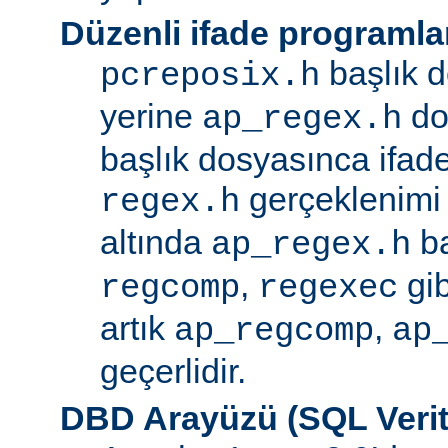
Düzenli ifade programla
başlık d
pcreposix.h
yerine
dos
ap_regex.h
başlık dosyasınca ifa
gerçeklenimi
regex.h
altında
ba
ap_regex.h
,
gib
regcomp
regexec
artık
,
ap_regcomp
ap
geçerlidir.
DBD Arayüzü (SQL Verit