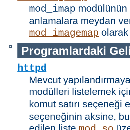
modülünün i
mod_imap
anlamalara meydan ve
olarak 
mod_imagemap
Programlardaki Gel
httpd
Mevcut yapılandırmaya
modülleri listelemek iç
komut satırı seçeneği 
seçeneğinin aksine, bu
edilen liste
üze
mod_so