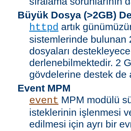
sıralama sorunlarının d
Büyük Dosya (>2GB) De
artık günümüzün 
httpd
sistemlerinde bulunan 
dosyaları destekleyece
derlenebilmektedir. 2 GB
gövdelerine destek de a
Event MPM
MPM modülü sür
event
isteklerinin işlenmesi v
edilmesi için ayrı bir ev