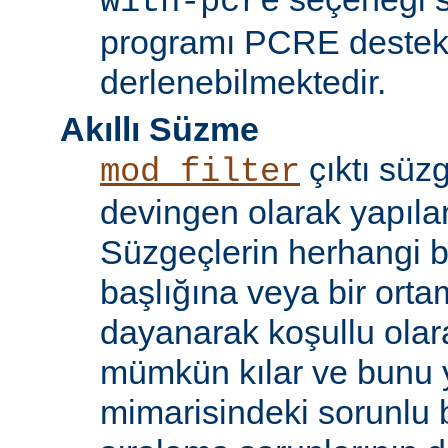
with-pcre
programı PCRE destekl
derlenebilmektedir.
Akıllı Süzme
çıktı süzg
mod_filter
devingen olarak yapılan
Süzgeçlerin herhangi bi
başlığına veya bir ort
dayanarak koşullu olara
mümkün kılar ve bunu 
mimarisindeki sorunlu b