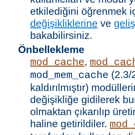
etkilediğini öğrenmek i
değişikliklerine
ve
geliş
bakabilirsiniz.
Önbellekleme
,
mod_cache
mod_cac
(2.3/
mod_mem_cache
kaldırılmıştır) modülle
değişikliğe gidilerek b
olmaktan çıkarılıp üret
haline getirildiler.
mod_