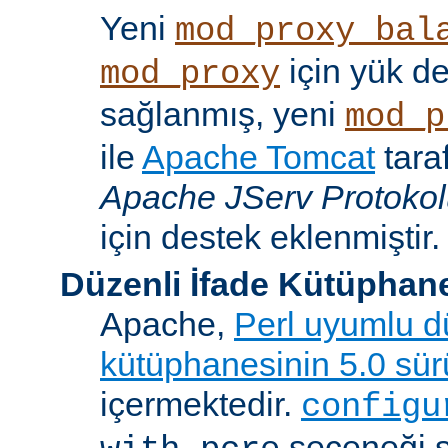
Yeni
mod_proxy_bal
için yük d
mod_proxy
sağlanmış, yeni
mod_p
ile
Apache Tomcat
tara
Apache JServ Protoko
için destek eklenmiştir.
Düzenli İfade Kütüphan
Apache,
Perl uyumlu dü
kütüphanesinin 5.0 sü
içermektedir.
configu
seçeneği 