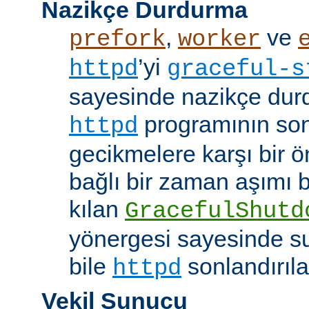
Nazikçe Durdurma
,
ve
prefork
worker
’yi
httpd
graceful-s
sayesinde nazikçe durd
programının son
httpd
gecikmelere karşı bir ö
bağlı bir zaman aşımı
kılan
GracefulShutd
yönergesi sayesinde s
bile
sonlandırıla
httpd
Vekil Sunucu