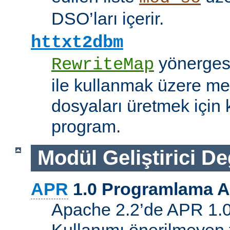
DSO’ları içerir.
httxt2dbm
yönerge
RewriteMap
ile kullanmak üzere me
dosyaları üretmek için k
program.
Modül Geliştirici Değ
APR
1.0 Programlama A
Apache 2.2’de APR 1.0 A
Kullanımı önerilmeyen 