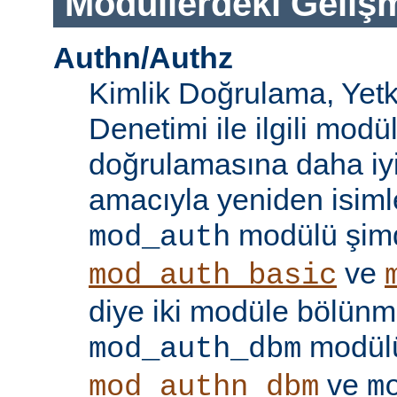
Modüllerdeki Geliş
Authn/Authz
Kimlik Doğrulama, Yetk
Denetimi ile ilgili modül
doğrulamasına daha iy
amacıyla yeniden isimle
modülü şim
mod_auth
ve
mod_auth_basic
diye iki modüle bölünmü
modülü
mod_auth_dbm
ve
mod_authn_dbm
m