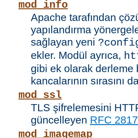
mod_info
Apache tarafından çöz
yapılandırma yönergele
sağlayan yeni
?confi
ekler. Modül ayrıca,
ht
gibi ek olarak derleme b
kancalarının sırasını da
mod_ssl
TLS şifrelemesini HTTP
güncelleyen
RFC 2817
mod_imagemap