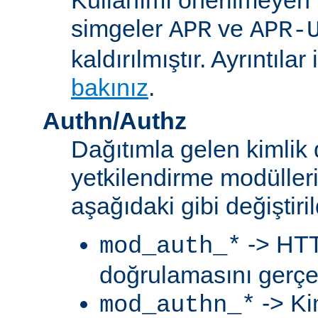
simgeler
ve
APR
APR-
kaldırılmıştır. Ayrıntılar 
bakınız
.
Authn/Authz
Dağıtımla gelen kimlik
yetkilendirme modülleri
aşağıdaki gibi değiştiril
-> HTT
mod_auth_*
doğrulamasını gerçek
-> Ki
mod_authn_*