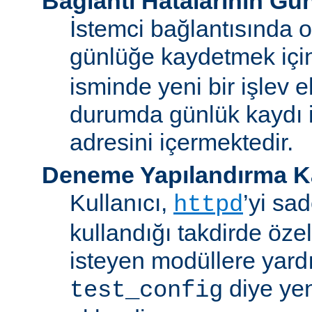
Bağlantı Hatalarının Gü
İstemci bağlantısında o
günlüğe kaydetmek iç
isminde yeni bir işlev e
durumda günlük kaydı i
adresini içermektedir.
Deneme Yapılandırma K
Kullanıcı,
’yi sa
httpd
kullandığı takdirde özel
isteyen modüllere yard
diye yen
test_config