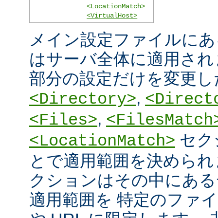
<LocationMatch>
<VirtualHost>
メイン設定ファイルにあ
はサーバ全体に適用され
部分の設定だけを変更し
,
<Directory>
<Direct
,
<Files>
<FilesMatch
セク
<LocationMatch>
とで適用範囲を決められ
クションはその中にある
適用範囲を 特定のファ