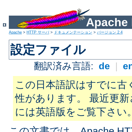
Apach
Apache
>
HTTP サーバ
>
ドキュメンテーション
>
バージョン 2.4
設定ファイル
翻訳済み言語:
de
|
e
この日本語訳はすでに古
性があります。 最近更
には英語版をご覧下さい
この文書では、Apache H