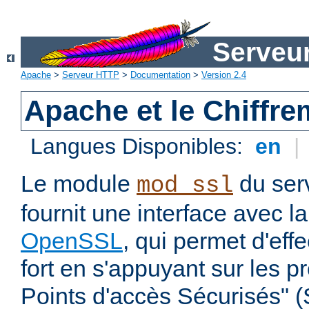
Serveu
Apache
>
Serveur HTTP
>
Documentation
>
Version 2.4
Apache et le Chiffr
Langues Disponibles:
en
|
Le module
du ser
mod_ssl
fournit une interface avec l
OpenSSL
, qui permet d'eff
fort en s'appuyant sur les 
Points d'accès Sécurisés" 