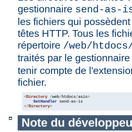
gestionnaire
send-as-i
les fichiers qui possèdent
têtes HTTP. Tous les fichi
répertoire
/web/htdocs
traités par le gestionnair
tenir compte de l'extensi
fichier.
<
Directory
/
web
/
htdocs
/
asis
>
SetHandler
</
Directory
>
Note du développeu