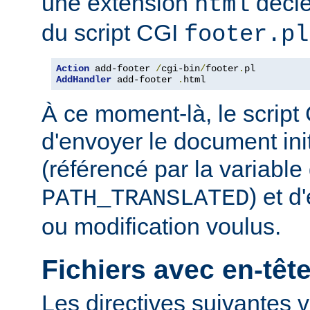
une extension
décle
html
du script CGI
footer.pl
Action
 add-footer 
/
cgi-bin
/
footer
.
AddHandler
 add-footer 
.
html
À ce moment-là, le script
d'envoyer le document in
(référencé par la variabl
) et d
PATH_TRANSLATED
ou modification voulus.
Fichiers avec en-tê
Les directives suivantes v